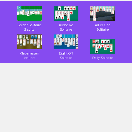
Spider Solitaire
Klondike
All in One
2 suits
Solitaire
Solitaire
Klaverjassen
Eight Off
online
Solitaire
Daily Solitaire