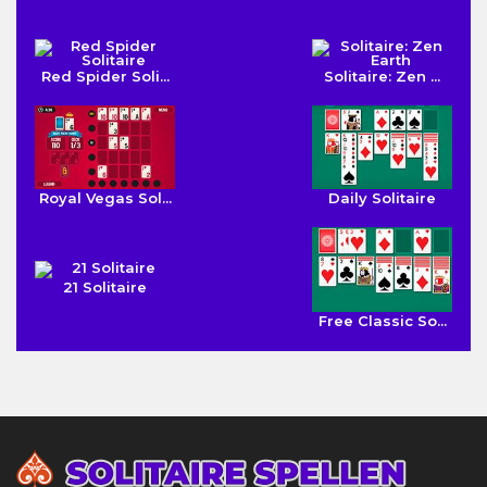
Red Spider Soli...
Solitaire: Zen ...
Royal Vegas Sol...
Daily Solitaire
21 Solitaire
Free Classic So...