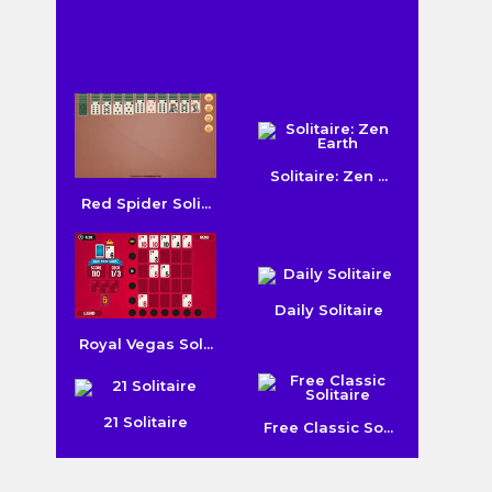
Solitaire: Zen ...
Red Spider Soli...
Daily Solitaire
Royal Vegas Sol...
21 Solitaire
Free Classic So...