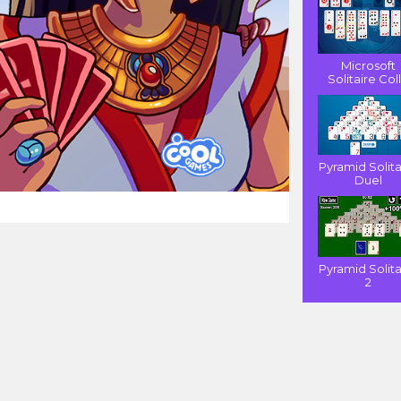
Microsoft
Solitaire Coll.
Pyramid Solita
Duel
Pyramid Solita
2