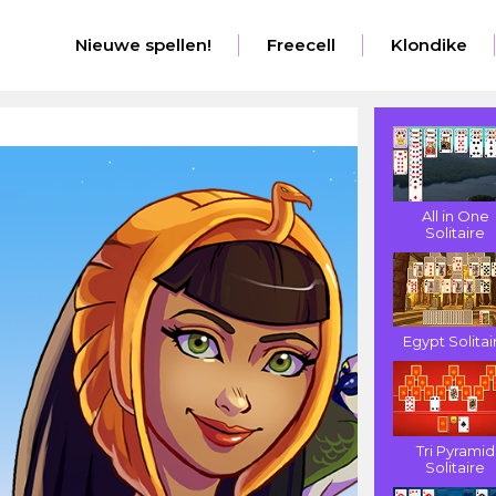
Nieuwe spellen!
Freecell
Klondike
All in One
Solitaire
Egypt Solitai
Tri Pyramid
Solitaire