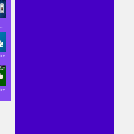
..
ire
ire