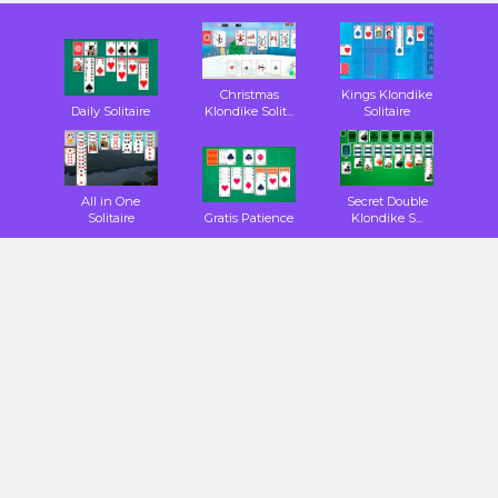
Christmas
Kings Klondike
Daily Solitaire
Klondike Solit...
Solitaire
All in One
Secret Double
Solitaire
Gratis Patience
Klondike S...