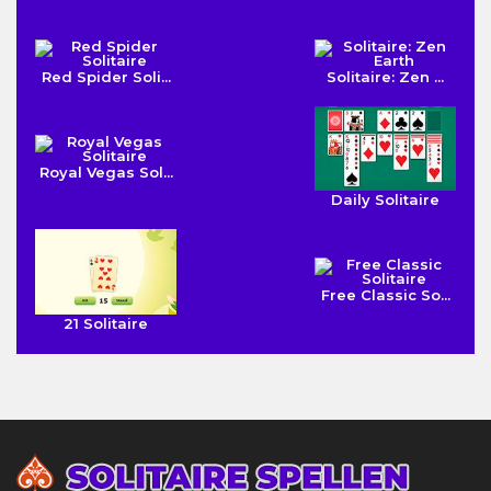
Red Spider Soli...
Solitaire: Zen ...
Royal Vegas Sol...
Daily Solitaire
Free Classic So...
21 Solitaire