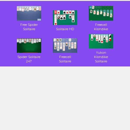
Free Spider
Freecell
Solitaire
Solitaire HD
Klondike
Yukon
Spider Solitaire
Freecell
Klondike
247
Solitaire
Solitaire