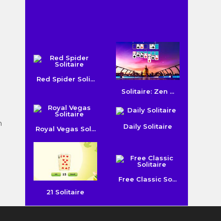
Red Spider Soli...
Solitaire: Zen ...
n
Daily Solitaire
Royal Vegas Sol...
Free Classic So...
21 Solitaire